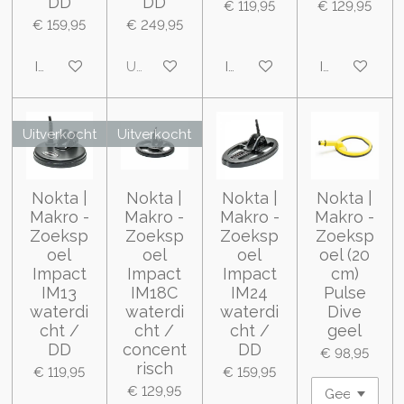
DD
DD
€ 119,95
€ 129,95
€ 159,95
€ 249,95
In winkelwagen
Uitverkocht
In winkelwagen
In winkelwa
Uitverkocht
Uitverkocht
Nokta |
Nokta |
Nokta |
Nokta |
Makro -
Makro -
Makro -
Makro -
Zoeksp
Zoeksp
Zoeksp
Zoeksp
oel
oel
oel
oel (20
Impact
Impact
Impact
cm)
IM13
IM18C
IM24
Pulse
waterdi
waterdi
waterdi
Dive
cht /
cht /
cht /
geel
DD
concent
DD
€ 98,95
risch
€ 119,95
€ 159,95
€ 129,95