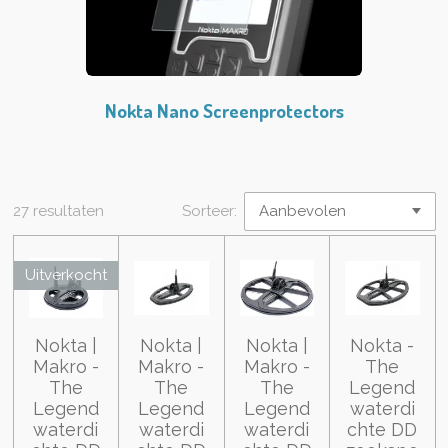
Nokta Nano Screenprotectors
27 resultaten
Sorteer:
Uitverkocht
Nokta |
Nokta |
Nokta |
Nokta -
Makro -
Makro -
Makro -
The
The
The
The
Legend
Legend
Legend
Legend
waterdi
waterdi
waterdi
waterdi
chte DD