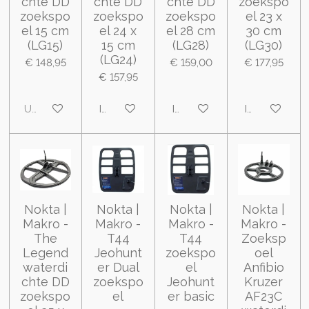
chte DD
chte DD
chte DD
zoekspo
zoekspo
zoekspo
zoekspo
el 23 x
el 15 cm
el 24 x
el 28 cm
30 cm
(LG15)
15 cm
(LG28)
(LG30)
(LG24)
€ 148,95
€ 159,00
€ 177,95
€ 157,95
Uitverkocht
In winkelwagen
In winkelwagen
In winkelwa
Nokta |
Nokta |
Nokta |
Nokta |
Makro -
Makro -
Makro -
Makro -
The
T44
T44
Zoeksp
Legend
Jeohunt
zoekspo
oel
waterdi
er Dual
el
Anfibio
chte DD
zoekspo
Jeohunt
Kruzer
zoekspo
el
er basic
AF23C