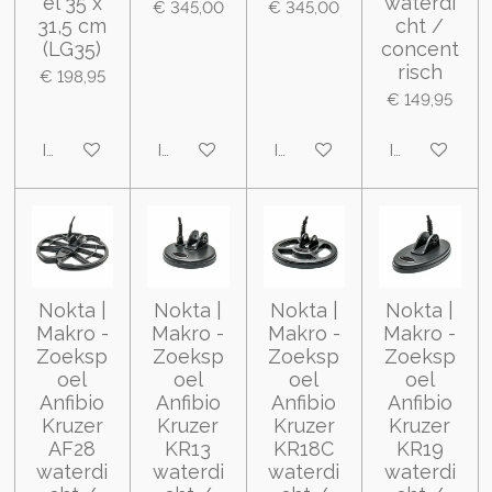
el 35 x
waterdi
€ 345,00
€ 345,00
31,5 cm
cht /
(LG35)
concent
risch
€ 198,95
€ 149,95
In winkelwagen
In winkelwagen
In winkelwagen
In winkelwa
Nokta |
Nokta |
Nokta |
Nokta |
Makro -
Makro -
Makro -
Makro -
Zoeksp
Zoeksp
Zoeksp
Zoeksp
oel
oel
oel
oel
Anfibio
Anfibio
Anfibio
Anfibio
Kruzer
Kruzer
Kruzer
Kruzer
AF28
KR13
KR18C
KR19
waterdi
waterdi
waterdi
waterdi