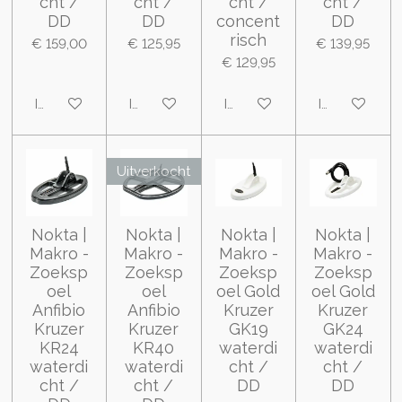
cht /
cht /
cht /
cht /
DD
DD
concent
DD
risch
€ 159,00
€ 125,95
€ 139,95
€ 129,95
In winkelwagen
In winkelwagen
In winkelwagen
In winkelwa
Uitverkocht
Nokta |
Nokta |
Nokta |
Nokta |
Makro -
Makro -
Makro -
Makro -
Zoeksp
Zoeksp
Zoeksp
Zoeksp
oel
oel
oel Gold
oel Gold
Anfibio
Anfibio
Kruzer
Kruzer
Kruzer
Kruzer
GK19
GK24
KR24
KR40
waterdi
waterdi
waterdi
waterdi
cht /
cht /
cht /
cht /
DD
DD