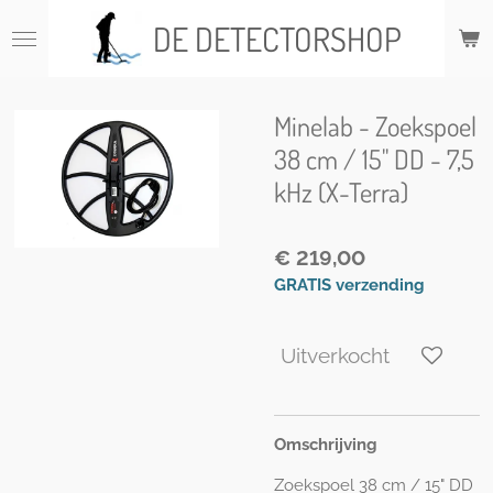
Ga
DE DETECTORSHOP
direct
naar
de
hoofdinhoud
Minelab - Zoekspoel
38 cm / 15'' DD - 7,5
kHz (X-Terra)
€ 219,00
GRATIS verzending
Uitverkocht
Omschrijving
Zoekspoel 3
8 cm / 15" DD