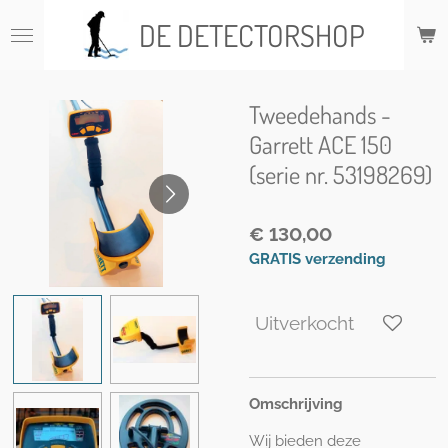
Ga
DE DETECTORSHOP
direct
naar
de
hoofdinhoud
Tweedehands -
Garrett ACE 150
(serie nr. 53198269)
€ 130,00
GRATIS verzending
Uitverkocht
Omschrijving
Wij bieden deze