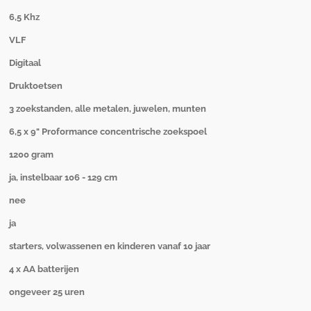
6,5 Khz
VLF
Digitaal
Druktoetsen
3 zoekstanden, alle metalen, juwelen, munten
6,5 x 9" Proformance concentrische zoekspoel
1200 gram
ja, instelbaar 106 - 129 cm
nee
ja
starters, volwassenen en kinderen vanaf 10 jaar
4 x AA batterijen
ongeveer 25 uren