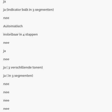
ja
ja (indicator balk in 3 segmenten)
nee
Automatisch
instelbaar in 4 stappen
nee
ja
nee
ja ( 3 verschillende tonen)
ja ( in 3 segmenten)
nee
nee
nee
nee