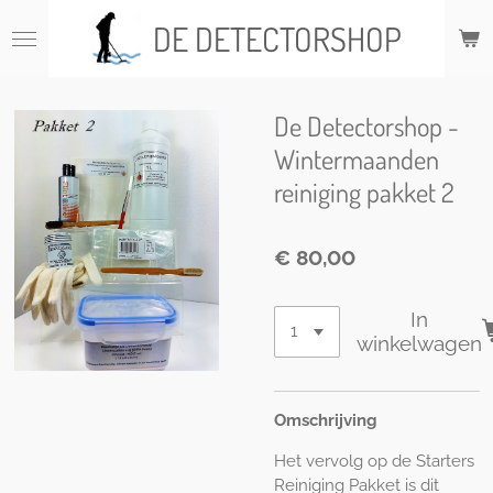
Ga
DE DETECTORSHOP
direct
naar
de
hoofdinhoud
De Detectorshop -
Wintermaanden
reiniging pakket 2
€ 80,00
In
winkelwagen
Omschrijving
Het vervolg op de Starters
Reiniging Pakket is dit