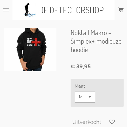
Ga
DE DETECTORSHOP
direct
naar
de
hoofdinhoud
Nokta | Makro -
Simplex+ modieuze
hoodie
€ 39,95
Maat
Uitverkocht