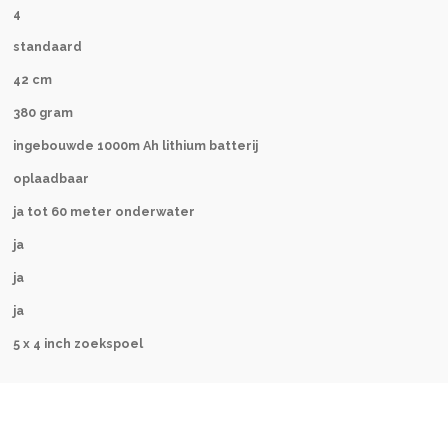
4
standaard
42 cm
380 gram
ingebouwde 1000m Ah lithium batterij
oplaadbaar
ja tot 60 meter onderwater
ja
ja
ja
5 x 4 inch zoekspoel