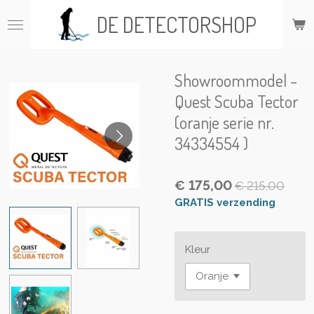
Ga
DE DETECTORSHOP
direct
naar
de
hoofdinhoud
Showroommodel -
Quest Scuba Tector
(oranje serie nr.
34334554 )
€ 175,00
€ 215,00
GRATIS verzending
Kleur