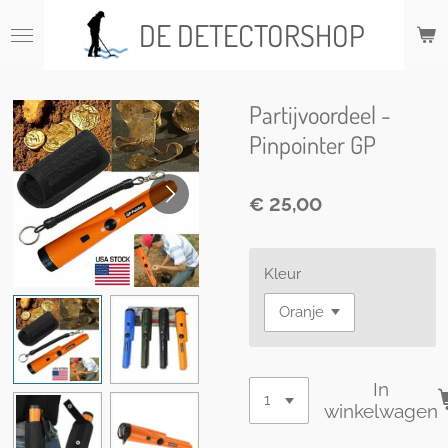
Ga
DE DETECTORSHOP
direct
naar
de
hoofdinhoud
Partijvoordeel -
Pinpointer GP
€ 25,00
Kleur
In
winkelwagen