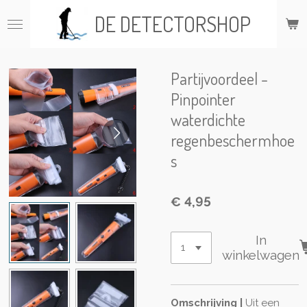
Ga
DE DETECTORSHOP
direct
naar
de
hoofdinhoud
Partijvoordeel -
Pinpointer
waterdichte
regenbeschermhoe
s
€ 4,95
In
winkelwagen
Omschrijving |
Uit een