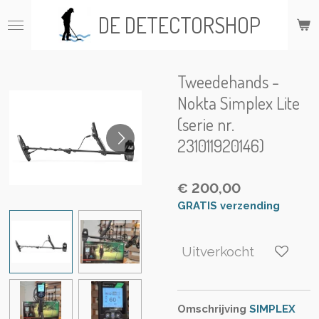
Ga
DE DETECTORSHOP
direct
naar
de
hoofdinhoud
Tweedehands -
Nokta Simplex Lite
(serie nr.
231011920146)
€ 200,00
GRATIS verzending
Uitverkocht
Omschrijving
SIMPLEX