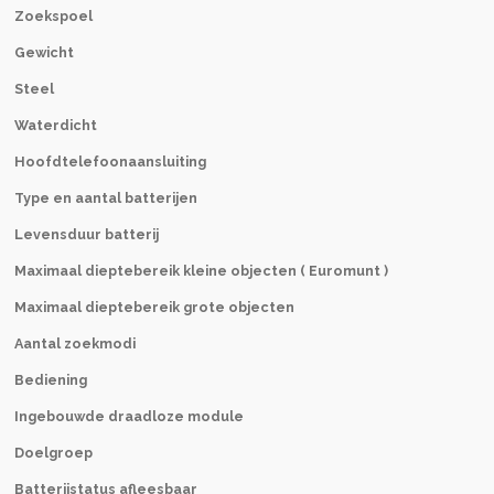
a
l
Zoekspoel
p
l
Gewicht
t
s
i
c
Steel
o
r
Waterdicht
n
e
Hoofdtelefoonaansluiting
s
e
n
Type en aantal batterijen
Levensduur batterij
Maximaal dieptebereik kleine objecten ( Euromunt )
Maximaal dieptebereik grote objecten
Aantal zoekmodi
Bediening
Ingebouwde draadloze module
Doelgroep
Batterijstatus afleesbaar