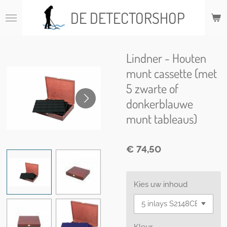
Ga
DE DETECTORSHOP
direct
naar
de
hoofdinhoud
Lindner - Houten
munt cassette (met
5 zwarte of
donkerblauwe
munt tableaus)
€ 74,50
Kies uw inhoud
Kleur