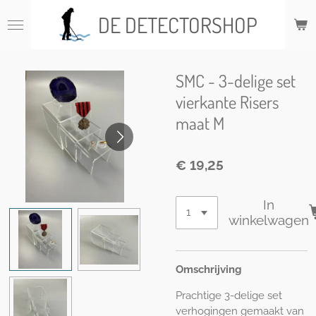
Ga
DE DETECTORSHOP
direct
naar
de
hoofdinhoud
SMC - 3-delige set
vierkante Risers
maat M
€ 19,25
In
winkelwagen
Omschrijving
Prachtige 3-delige set
verhogingen gemaakt van