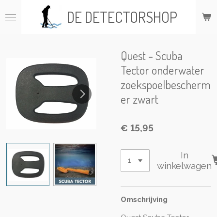
Ga
DE DETECTORSHOP
direct
naar
de
hoofdinhoud
Quest - Scuba
Tector onderwater
zoekspoelbescherm
er zwart
€ 15,95
In
winkelwagen
Omschrijving