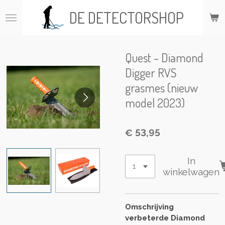
Ga
DE DETECTORSHOP
direct
naar
de
hoofdinhoud
Quest - Diamond
Digger RVS
grasmes (nieuw
model 2023)
€ 53,95
In
winkelwagen
Omschrijving
verbeterde Diamond