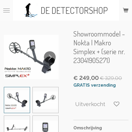
Ga
DE DETECTORSHOP
direct
naar
de
hoofdinhoud
Showroommodel -
Nokta | Makro
Simplex + (serie nr.
23041905271)
€ 249,00
€ 329,00
GRATIS verzending
Uitverkocht
Omschrijving