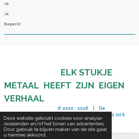
Ja
Ja
Beperkt
ELK STUKJE
METAAL HEEFT ZIJN EIGEN
VERHAAL
© 2020 - 2026 | De
Detectorshop | info@dedetectorshop.nl | +31 (0) 6
Deze website gebruikt cookies voor analyse-
29271192
doeleinden en/of het tonen van advertenties.
Door gebruik te blijven maken van de site gaat
u hiermee akkoord.