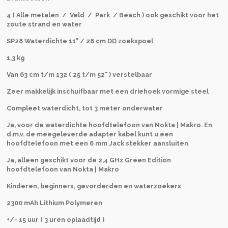
4 ( Alle metalen / Veld / Park / Beach ) ook geschikt voor het
zoute strand en water
SP28 Waterdichte 11" / 28 cm DD zoekspoel
1,3 kg
Van 63 cm t/m 132 ( 25 t/m 52" ) verstelbaar
Zeer makkelijk inschuifbaar met een driehoek vormige steel
Compleet waterdicht, tot 3 meter onderwater
Ja, voor de waterdichte hoofdtelefoon van Nokta | Makro. En
d.m.v. de meegeleverde adapter kabel kunt u een
hoofdtelefoon met een 6 mm Jack stekker aansluiten
Ja, alleen geschikt voor de 2,4 GHz Green Edition
hoofdtelefoon van Nokta | Makro
Kinderen, beginners, gevorderden en waterzoekers
2300 mAh Lithium Polymeren
+/- 15 uur ( 3 uren oplaadtijd )