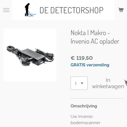
Ga
DE DETECTORSHOP
direct
naar
de
hoofdinhoud
Nokta | Makro -
Invenio AC oplader
€ 119,50
GRATIS verzending
In
winkelwagen
Omschrijving
Uw Invenio
bodemscanner